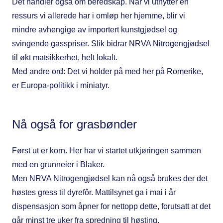
Det handler også om beredskap. Når vi utnytter en
ressurs vi allerede har i omløp her hjemme, blir vi
mindre avhengige av importert kunstgjødsel og
svingende gasspriser. Slik bidrar NRVA Nitrogengjødsel
til økt matsikkerhet, helt lokalt.
Med andre ord: Det vi holder på med her på Romerike,
er Europa-politikk i miniatyr.
Nå også for grasbønder
Først ut er korn. Her har vi startet utkjøringen sammen
med en grunneier i Blaker.
Men NRVA Nitrogengjødsel kan nå også brukes der det
høstes gress til dyrefôr. Mattilsynet ga i mai i år
dispensasjon som åpner for nettopp dette, forutsatt at det
går minst tre uker fra spredning til høsting.