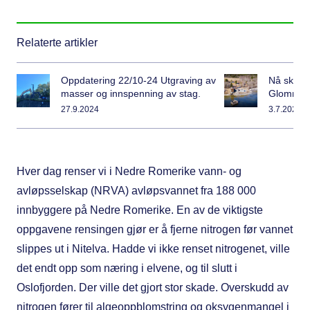
Relaterte artikler
Oppdatering 22/10-24 Utgraving av
Nå skal v
masser og innspenning av stag.
Glomma
27.9.2024
3.7.2026
Hver dag renser vi i Nedre Romerike vann- og
avløpsselskap (NRVA) avløpsvannet fra 188 000
innbyggere på Nedre Romerike. En av de viktigste
oppgavene rensingen gjør er å fjerne nitrogen før vannet
slippes ut i Nitelva. Hadde vi ikke renset nitrogenet, ville
det endt opp som næring i elvene, og til slutt i
Oslofjorden. Der ville det gjort stor skade. Overskudd av
nitrogen fører til algeoppblomstring og oksygenmangel i