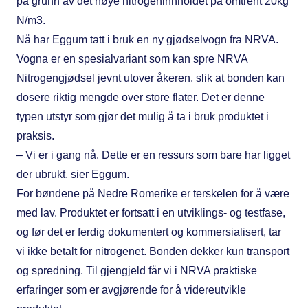
på grunn av det høye nitrogeninnholdet på omtrent 20kg
N/m3.
Nå har Eggum tatt i bruk en ny gjødselvogn fra NRVA.
Vogna er en spesialvariant som kan spre NRVA
Nitrogengjødsel jevnt utover åkeren, slik at bonden kan
dosere riktig mengde over store flater. Det er denne
typen utstyr som gjør det mulig å ta i bruk produktet i
praksis.
– Vi er i gang nå. Dette er en ressurs som bare har ligget
der ubrukt, sier Eggum.
For bøndene på Nedre Romerike er terskelen for å være
med lav. Produktet er fortsatt i en utviklings- og testfase,
og før det er ferdig dokumentert og kommersialisert, tar
vi ikke betalt for nitrogenet. Bonden dekker kun transport
og spredning. Til gjengjeld får vi i NRVA praktiske
erfaringer som er avgjørende for å videreutvikle