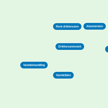
Abonnenten
Rent drikkevann
Drikkevannsnett
Vannbehandling
Vannkilden