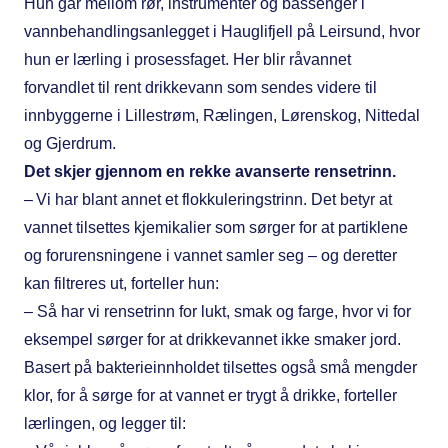
Hun går mellom rør, instrumenter og bassenger i
vannbehandlingsanlegget i Hauglifjell på Leirsund, hvor
hun er lærling i prosessfaget. Her blir råvannet
forvandlet til rent drikkevann som sendes videre til
innbyggerne i Lillestrøm, Rælingen, Lørenskog, Nittedal
og Gjerdrum.
Det skjer gjennom en rekke avanserte rensetrinn.
– Vi har blant annet et flokkuleringstrinn. Det betyr at
vannet tilsettes kjemikalier som sørger for at partiklene
og forurensningene i vannet samler seg – og deretter
kan filtreres ut, forteller hun:
– Så har vi rensetrinn for lukt, smak og farge, hvor vi for
eksempel sørger for at drikkevannet ikke smaker jord.
Basert på bakterieinnholdet tilsettes også små mengder
klor, for å sørge for at vannet er trygt å drikke, forteller
lærlingen, og legger til: