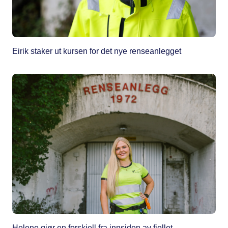
Eirik staker ut kursen for det nye renseanlegget
Helene gjør en forskjell fra innsiden av fjellet