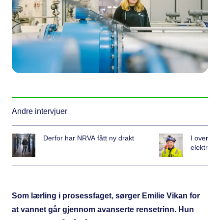
Andre intervjuer
Derfor har NRVA fått ny drakt
I over 25
elektro i
Som lærling i prosessfaget, sørger Emilie Vikan for
at vannet går gjennom avanserte rensetrinn. Hun