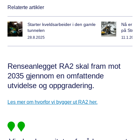
Relaterte artikler
Starter kveldsarbeider i den gamle
Nå er sp
tunnelen
på Strø
28.8.2025
11.1.2025
Renseanlegget RA2 skal fram mot
2035 gjennom en omfattende
utvidelse og oppgradering.
Les mer om hvorfor vi bygger ut RA2 her.