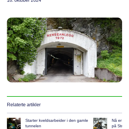
18. oktober 2024
Relaterte artikler
Starter kveldsarbeider i den gamle
Nå er sp
tunnelen
på Strø