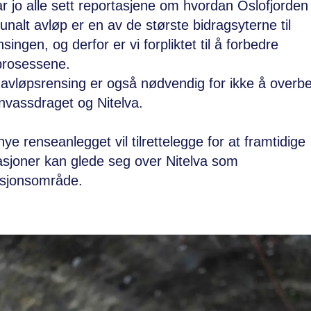
ar jo alle sett reportasjene om hvordan Oslofjorden s
alt avløp er en av de største bidragsyterne til
singen, og derfor er vi forpliktet til å forbedre
prosessene.
avløpsrensing er også nødvendig for ikke å overbe
vassdraget og Nitelva.
nye renseanlegget vil tilrettelegge for at framtidige
sjoner kan glede seg over Nitelva som
asjonsområde.