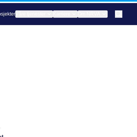
sjekter
Våre tjenester
Karriere
Om NRVA
e