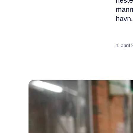
neste
manne
havn.
1. april