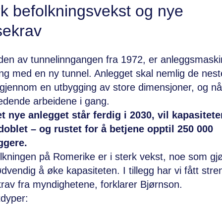
rk befolkningsvekst og nye
sekrav
den av tunnelinngangen fra 1972, er anleggsmaskin
ving med en ny tunnel. Anlegget skal nemlig de nest
gjennom en utbygging av store dimensjoner, og nå
edende arbeidene i gang.
t nye anlegget står ferdig i 2030, vil kapasitete
oblet – og rustet for å betjene opptil 250 000
ggere.
lkningen på Romerike er i sterk vekst, noe som gjø
ødvendig å øke kapasiteten. I tillegg har vi fått str
rav fra myndighetene, forklarer Bjørnson.
dyper: