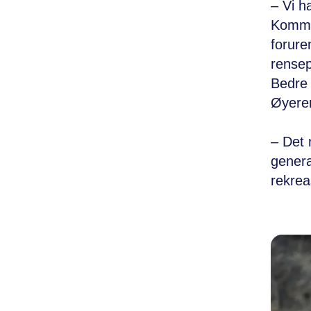
– Vi h
Kommun
foruren
rense
Bedre 
Øyeren
– Det 
genera
rekre