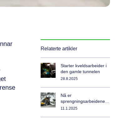
unnar
Relaterte artikler
Starter kveldsarbeider i
0
den gamle tunnelen
get
28.8.2025
 rense
Nå er
sprengningsarbeidene i
gang på Strømmen
11.1.2025