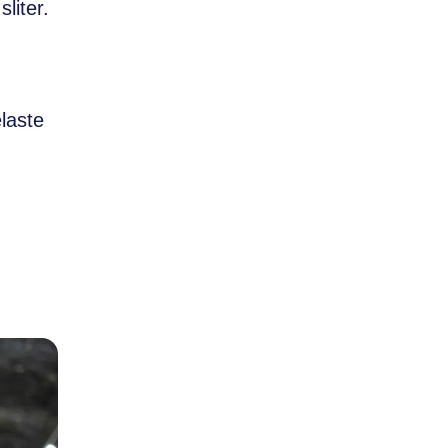
liter.
laste