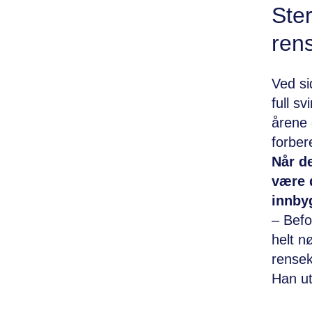
Ste
ren
Ved si
full s
årene 
forber
Når de
være d
innby
– Befo
helt n
rensek
Han ut