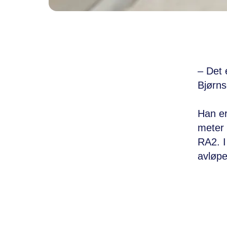
– Det 
Bjørns
Han er
meter 
RA2. I
avløpe