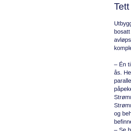
Tet
Utbygg
bosatt
avløps
komple
– Én t
ås. He
parall
påpeke
Strøm
Strømm
og beh
befinn
– Se h